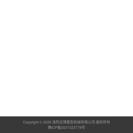
Copyright ©
2026 洛阳迈博重型机械有限公司 版权所有
豫ICP备2021023778号