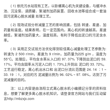
( 1) 依托污水站现有工艺，以卧螺离心机为关键设备，与缓冲水
池、沉没泵、调质罐、絮凝剂加药装置、回收水池等组合成一套油
田污泥离心脱水减量 处理工艺。
( 2) 现场试验分析减量工艺的影响因素，包括 转速、差速、加
药量和温度。结果表明，在一定范围内，离心机的转速越高，差速
越低，絮凝剂加药量大，温度较高，有利于降低出泥口的污泥含水
率。
( 3) 采用正交试验方法优化得到较佳离心减量处理工艺参数为:
转速为 2 500 r/min，差速为 9 r/min，加药量为225 g/m ，温度为
55°C。处理后，平均含水率从入口的 97. 37% 下降到出泥口的 59.
17%，平均含固率从污泥入口的 1. 73%上升到出 泥口的 33. 72%。
工艺运行稳定，离心机出水口和 出泥口分流比范围是 24. 14 ∶1 ~
33. 19 ∶1，对应的污 泥减量比例为 96. 02% ~ 97. 08%，达到了污
泥减量的目的。
注：以上内容是由洛阳立式离心脱水机小编摘记分享的资料信
息，想要了解更多离心脱水机知识，请登录官方网站与我们互动留
言http://mbzxjx.com